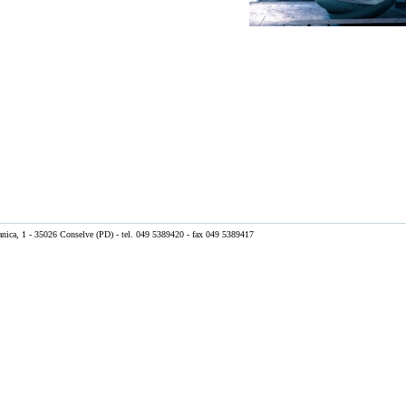
anica, 1 - 35026 Conselve (PD) - tel. 049 5389420 - fax 049 5389417