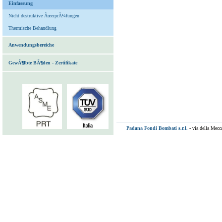
Einfassung
Nicht destruktive ÃœerprÃ¼fungen
Thermische Behandlung
Anwendungsbereiche
GewÃ¶lbte BÃ¶den - Zertifikate
Padana Fondi Bombati s.r.l.
- via della Mecc