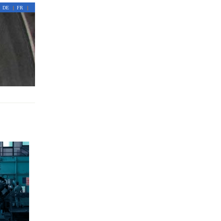
DE
|
FR
|