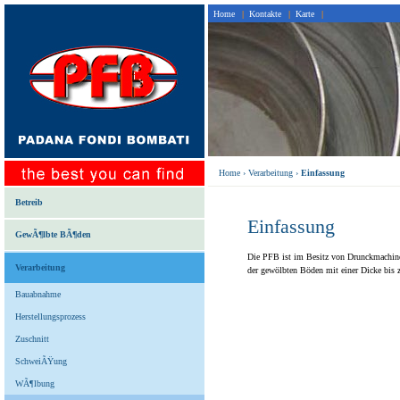
Home
|
Kontakte
|
Karte
|
Home
› Verarbeitung ›
Einfassung
Betreib
Einfassung
GewÃ¶lbte BÃ¶den
Die PFB ist im Besitz von Drunckmachin
Verarbeitung
der gewölbten Böden mit einer Dicke bi
Bauabnahme
Herstellungsprozess
Zuschnitt
SchweiÃŸung
WÃ¶lbung